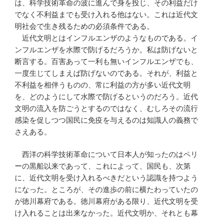
は、科学技術革命の波に進んで身を投じ、その利益だけ
でなく不利益までも受け入れる他はない。これは近代文
明社会で生き残るための必須条件である。
近代文明とはインフルエンザのようなものである。イ
ンフルエンザを水際で防げるだろうか。私は防げないと
断言する。百害あって一利も無いインフルエンザでも、
一度生じてしまえば防げないのである。それが、利益と
不利益を相伴うものの、常に利益の方が多い近代文明
を、どのようにして水際で防げるというのだろう。近代
文明の流入を防ごうとするのではなく、むしろその流行
感染を促しつつ国民に免疫を与えるのは知識人の義務で
さえある。
西洋の科学技術革命について日本人が知ったのはペリ
ーの黒船以来であって、これによって、国民も、次第
に、近代文明を受け入れるべきだという認識を持つよう
になった。ところが、その進歩の前に横たわっていたの
が徳川幕府である。徳川幕府がある限り、近代文明を受
け入れることは出来なかった。近代文明か、それとも幕