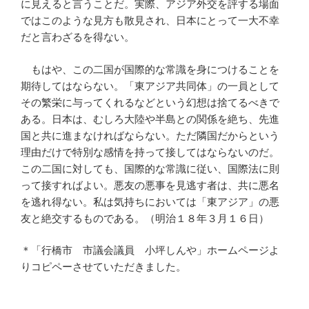
に見えると言うことだ。実際、アジア外交を評する場面
ではこのような見方も散見され、日本にとって一大不幸
だと言わざるを得ない。
もはや、この二国が国際的な常識を身につけることを
期待してはならない。「東アジア共同体」の一員として
その繁栄に与ってくれるなどという幻想は捨てるべきで
ある。日本は、むしろ大陸や半島との関係を絶ち、先進
国と共に進まなければならない。ただ隣国だからという
理由だけで特別な感情を持って接してはならないのだ。
この二国に対しても、国際的な常識に従い、国際法に則
って接すればよい。悪友の悪事を見逃す者は、共に悪名
を逃れ得ない。私は気持ちにおいては「東アジア」の悪
友と絶交するものである。（明治１８年３月１６日）
＊「行橋市 市議会議員 小坪しんや」ホームページよ
りコピペーさせていただきました。