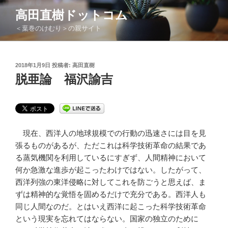
コ
高田直樹ドットコム
ン
＜葉巻のけむり＞の親サイト
テ
ン
ツ
投
2018年1月9日
投稿者:
高田直樹
へ
稿
脱亜論 福沢諭吉
ス
日:
キ
ッ
プ
現在、西洋人の地球規模での行動の迅速さには目を見
張るものがあるが、ただこれは科学技術革命の結果であ
る蒸気機関を利用しているにすぎず、人間精神において
何か急激な進歩が起こったわけではない。したがって、
西洋列強の東洋侵略に対してこれを防ごうと思えば、ま
ずは精神的な覚悟を固めるだけで充分である。西洋人も
同じ人間なのだ。とはいえ西洋に起こった科学技術革命
という現実を忘れてはならない。国家の独立のために