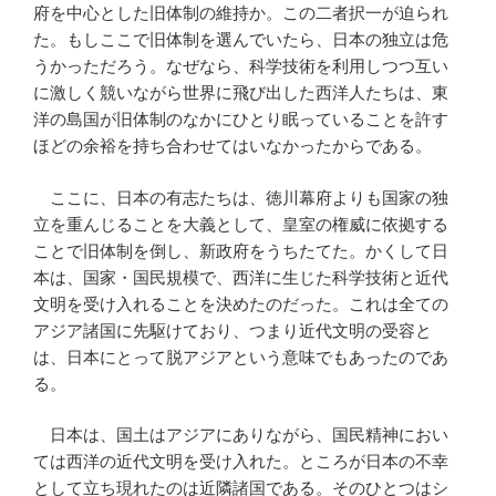
府を中心とした旧体制の維持か。この二者択一が迫られ
た。もしここで旧体制を選んでいたら、日本の独立は危
うかっただろう。なぜなら、科学技術を利用しつつ互い
に激しく競いながら世界に飛び出した西洋人たちは、東
洋の島国が旧体制のなかにひとり眠っていることを許す
ほどの余裕を持ち合わせてはいなかったからである。
ここに、日本の有志たちは、徳川幕府よりも国家の独
立を重んじることを大義として、皇室の権威に依拠する
ことで旧体制を倒し、新政府をうちたてた。かくして日
本は、国家・国民規模で、西洋に生じた科学技術と近代
文明を受け入れることを決めたのだった。これは全ての
アジア諸国に先駆けており、つまり近代文明の受容と
は、日本にとって脱アジアという意味でもあったのであ
る。
日本は、国土はアジアにありながら、国民精神におい
ては西洋の近代文明を受け入れた。ところが日本の不幸
として立ち現れたのは近隣諸国である。そのひとつはシ