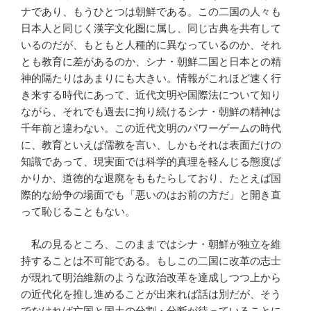
ナであり、もうひとつは朝鮮である。この二国の人々も
日本人と同じく漢字文化圏に属し、同じ古典を共有して
いるのだが、もともと人種的に異なっているのか、それ
とも教育に差があるのか、シナ・朝鮮二国と日本との精
神的隔たりはあまりにも大きい。情報がこれほど速く行
き来する時代にあって、近代文明や国際法について知り
ながら、それでも過去に拘り続けるシナ・朝鮮の精神は
千年前と違わない。この近代文明のパワーゲームの時代
に、教育といえば儒教を言い、しかもそれは表面だけの
知識であって、現実面では科学的真理を軽んじる態度ば
かりか、道徳的な退廃をももたらしており、たとえば国
際的な紛争の場面でも「悪いのはお前の方だ」と開き直
って恥じることもない。
私の見るところ、このままではシナ・朝鮮が独立を維
持することは不可能である。もしこの二国に改革の志士
が現れて明治維新のような政治改革を達成しつつ上から
の近代化を推し進めることが出来れば話は別だが、そう
でなければ亡国と国土の分割・分断が待っていることに