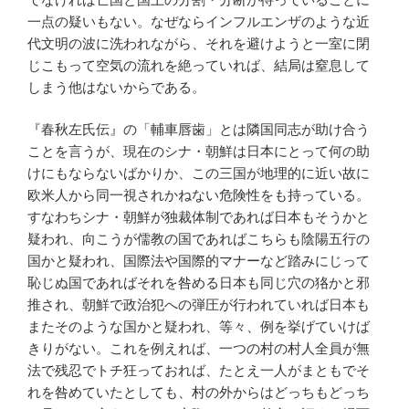
一点の疑いもない。なぜならインフルエンザのような近
代文明の波に洗われながら、それを避けようと一室に閉
じこもって空気の流れを絶っていれば、結局は窒息して
しまう他はないからである。
『春秋左氏伝』の「輔車唇歯」とは隣国同志が助け合う
ことを言うが、現在のシナ・朝鮮は日本にとって何の助
けにもならないばかりか、この三国が地理的に近い故に
欧米人から同一視されかねない危険性をも持っている。
すなわちシナ・朝鮮が独裁体制であれば日本もそうかと
疑われ、向こうが儒教の国であればこちらも陰陽五行の
国かと疑われ、国際法や国際的マナーなど踏みにじって
恥じぬ国であればそれを咎める日本も同じ穴の狢かと邪
推され、朝鮮で政治犯への弾圧が行われていれば日本も
またそのような国かと疑われ、等々、例を挙げていけば
きりがない。これを例えれば、一つの村の村人全員が無
法で残忍でトチ狂っておれば、たとえ一人がまともでそ
れを咎めていたとしても、村の外からはどっちもどっち